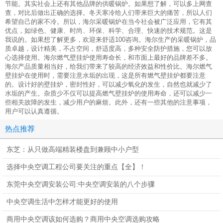
节能。其实社会上还有其他品牌的供暖锅炉。如果想了解，可以多上网查
查，对比后做出正确的选择。冬天寒冷给人们带来巨大的痛苦，所以人们
希望自己的家不冷。所以，海尔采暖锅炉在当今社会被广泛应用，它有其
优点，如绿色、健康、时尚、环保、科学、合理、快速的技术规范。这是
我说的。如果想了解更多，欢迎来舒适100咨询。海尔生产的采暖锅炉，品
质卓越，设计精美，不占空间，舒适度高，多种安全防护措施，您可以放
心选择使用。海尔燃气壁挂炉使用寿命长，和市面上最好的品牌差不多。
海尔产品质量相当好，给我们带来了较高的经济效益和性价比。海尔燃气
壁挂炉在使用时，需要注意水垢的出现，这是所有燃气壁挂炉都要注意
的。设计好的壁挂炉，密封性好，可以减少氧化的发生，自然也就减少了
水垢的产生。杂质少不仅可以提高燃气壁挂炉的使用寿命，还可以减少一
些相关故障的发生，减少用户的麻烦。此外，还有一些其他的注意事项，
用户可以认真遵循。
热点推荐
东芝：从只做高端精装楼盘到兼顾中小户型
选择中央空调工程公司要关注的重点【全】！
东莞中央空调安装公司:中央空调安装的八个步骤
中央空调生活中怎样才能更好的使用
商用中央空调该如何选购？商用中央空调选购攻略