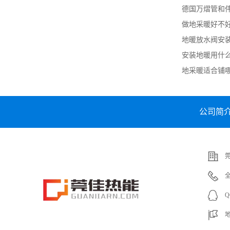
德国万熠管和
做地采暖好不
地暖放水阀安
干净）
安装地暖用什
板好）
地采暖适合铺
公司简
全
Q