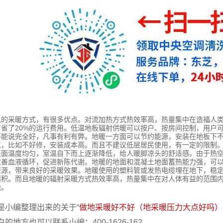
见的采暖方式，有很多优点。对流加热方式热效率高，热量集中在造福人
节省了20%的运行费用。低温地板辐射供暖可以按户、按房间控制，用户
不能说完全好，凡事有利有弊。地暖一方面可以节约能源，安装在地板下
点，比如不好修，安装成本高。而且不建议低层居民使用，有一定的限制
表面温度均匀，室温自下而上逐渐降低，给人暖脚凉头的舒适感。由于热
改善血液循环，促进新陈代谢。地暖的地面和混凝土地面蓄热能力强，可以
资源，带来良好的采暖效果。地暖使用的塑料管或发热电缆埋在地下，稳
面积。而且地暖的辐射采暖方式热效率高，热量集中在对人体有益的范围
能。
小编整理出来的关于“
做地采暖好不好（地采暖压力大点好吗）
的地方也可以联系小编：400-1626-162