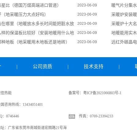
伟星比（德国万熠高端进口管道）
暖气片分集水
2023-06-09
好（地采暖压力大点好吗）
采暖炉安装暖
2023-06-09
装在哪里（地暖放水多长时间能把脏水放
采暖炉十大名
2023-06-09
么样的保温板比较好（安装地暖用什么地
地暖能用实木
2023-06-09
哪种地板（地采暖用木地板还是地砖）
远红外碳晶电
2023-06-09
介
|
公司资质
|
技术支持
|
莞佳热能
备案号：
粤ICP备2021066803号-1
国咨询热线：13434051401
Q：8746446
传真：0769-23394233
地址：广东省东莞市南城街道宏图路21号海